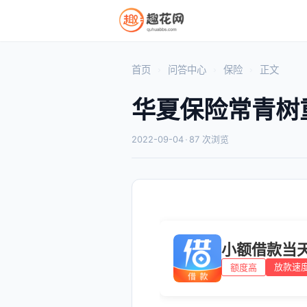
首页
问答中心
保险
正文
华夏保险常青树
2022-09-04
·
87 次浏览
小额借款当
放款速
额度高