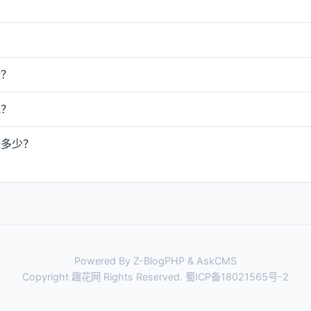
险？
低？
涨多少？
Powered By Z-BlogPHP & AskCMS
Copyright 趣花网 Rights Reserved.
蜀ICP备18021565号-2