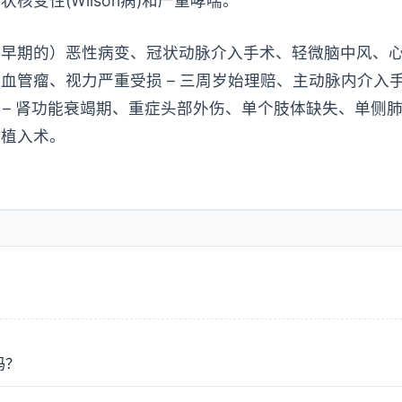
核变性(Wilson病)和严重哮喘。
极早期的）恶性病变、冠状动脉介入手术、轻微脑中风、
血管瘤、视力严重受损 – 三周岁始理赔、主动脉内介入手术
害 – 肾功能衰竭期、重症头部外伤、单个肢体缺失、单侧
蜗植入术。
吗？