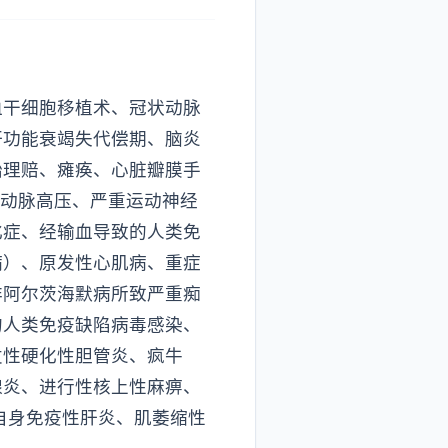
血干细胞移植术、冠状动脉
肝功能衰竭失代偿期、脑炎
始理赔、瘫痪、心脏瓣膜手
肺动脉高压、严重运动神经
化症、经输血导致的人类免
病）、原发性心肌病、重症
非阿尔茨海默病所致严重痴
的人类免疫缺陷病毒感染、
发性硬化性胆管炎、疯牛
腺炎、进行性核上性麻痹、
自身免疫性肝炎、肌萎缩性