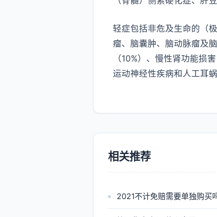
（脊髓）侧索硬化症、肝豆状
轻症包括非危及生命的（
瘤、脑囊肿、脑动脉瘤及脑
（10%）、慢性肾功能损
运动神经性疾病和人工耳
相关推荐
2021不计免赔需要单独购买