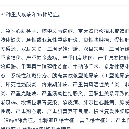
61种重大疾病和15种轻症。
瘤、急性心肌梗塞、脑中风后遗症、重大器官移植术或造
个肢体缺失、急性或亚急性重症肝炎、良性脑肿瘤、慢性
深度昏迷、双耳失聪－三周岁始理赔、双目失明－三周岁
重脑损伤、严重帕金森病、严重III度烧伤、严重原发性
岁始理赔、重型再生障碍性贫血、主动脉手术、多发性硬
状态、系统性红斑狼疮、胰岛素依赖型糖尿病（Ｉ型糖尿
炎、坏死性筋膜炎、终末期肺病、严重类风湿性关节炎、
质炎、严重克隆病、严重溃疡性结肠炎、因职业关系导致
功能衰竭、埃博拉病毒感染、象皮病、肺源性心脏病、原
囊性病、严重冠心病、严重肌营养不良症、慢性复发性胰
（Reye综合征，也称赖氏综合征、雷氏综合征）、严重