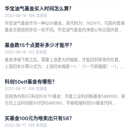
qdii基金遵循以下规则：t日买入提交，t＋2日按照t日的净值...
华宝油气基金买入时间怎么算？
2022-08-19
·
105 次浏览
华宝油气基金作为一种QDII基金，其代码为：162411，与国内普通
基金交易规则存在一些不同。华宝油气基金的净值公布比国内普通
基金净值公布要晚一天，导致其基金份额确认时间为T+2，在T+ 2
日净值更新之后，投资者可以查看盈亏情况。比如，小李...
基金跌15个点要补多少才能平？
2022-08-19
·
113 次浏览
基金净值下跌之后，需要上涨更大的幅度，才能回到原来的位置，
上涨回本计算公式为：上涨回本幅度＝1／（1－亏损幅度）－1，即
当投资者亏损15％时，上涨回本幅度＝1／（1－15％）－1＝
17.65％，因此，当投资者所购买的基金亏损15％时，需要上...
科创50etf基金有哪些？
2022-08-17
·
108 次浏览
目前场内有6只科创50ETF基金：华夏上证科创板基金588000、易
方达上证科创板50代码588080、华泰柏瑞科创50基金代码
588090、工银上证科创50代码588050、广发上证科创板50成份
ETF代码588060、国联安上证科创板5...
买基金100元为啥卖出只有58？
2022-08-17
·
129 次浏览