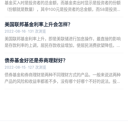
基金买入时是投资者的总金额，而基金卖出时显示是投资者的份额
（份额就是数量），其中100元是投资者的总金额，而58是投资者
持有的风格，所以两者是不一样的，并且可能差价比较大，基金总
金额=基金净值*基金份额。基金是按交易日收盘时的净值计算的，
美国联邦基金利率上升会怎样？
而...
2022-08-16
·
131 次浏览
美国联邦基金利率上升，即是美联储进行加息操作，最直接的影响
是存款利率的上调，居民存款收益增加，使居民消费欲望降低，增
加储蓄，同时，贷款成本提高，将会导致更多资金流入银行，社会
上的流通货币减少。更多的资金流入银行，在一定程度上会减少股
债券基金好还是券商理财好？
票市场上...
2022-08-15
·
127 次浏览
债券基金和券商理财是两种不同理财方式的产品，一般来说这两种
产品的风险和收益率都差不多，没有哪个好哪个不好的说法。投资
者可以根据二者的不同选择买债券基金还是买券商理财：一般来
说，券商理财的产品期限是固定的，在封闭期不能赎回，并且这些
产品不保本...