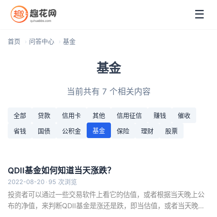
☰
首页
问答中心
基金
基金
当前共有 7 个相关内容
全部
贷款
信用卡
其他
信用征信
赚钱
催收
基金
省钱
国债
公积金
保险
理财
股票
QDII基金如何知道当天涨跌？
2022-08-20
·
95 次浏览
投资者可以通过一些交易软件上看它的估值，或者根据当天晚上公
布的净值，来判断QDII基金是涨还是跌，即当估值，或者当天晚上
公布的净值大于上个交易日公布的净值，则上涨，反之，则下跌。