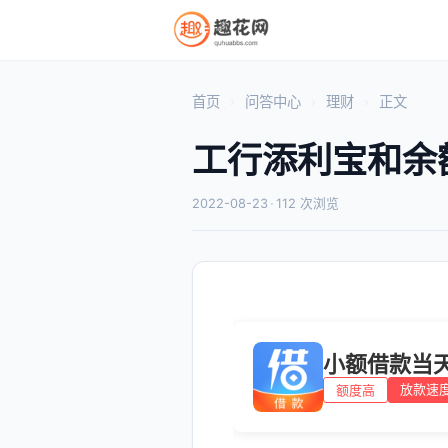
首页
问答中心
理财
正文
工行添利宝和余
2022-08-23
·
112 次浏览
小额借款当
放款速
额度高