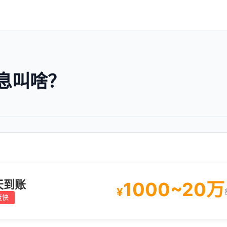
息叫啥？
天到账
1000~20万
¥
度快