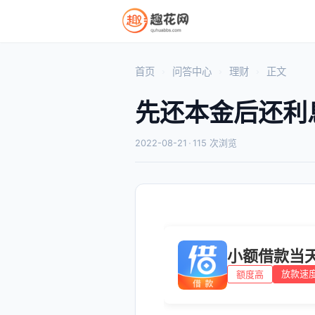
首页
问答中心
理财
正文
先还本金后还利
2022-08-21
·
115 次浏览
小额借款当
放款速
额度高