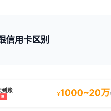
跟信用卡区别
天到账
1000~20万
¥
度快