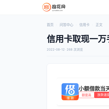
首页
问答中心
信用卡
正文
信用卡取现一万
2022-08-12
·
268 次浏览
小额借款当
放款速
额度高