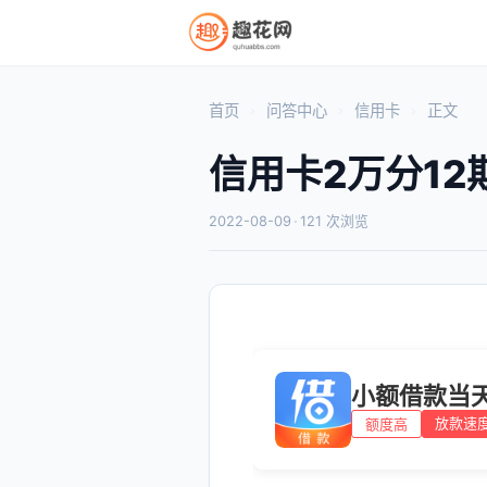
首页
问答中心
信用卡
正文
信用卡2万分12
2022-08-09
·
121 次浏览
小额借款当
放款速
额度高