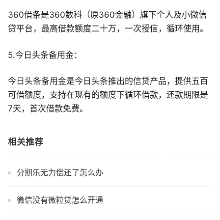
360借条是360数科（原360金融）旗下个人及小微信
贷平台，最高借款额度二十万，一次授信，循环使用。
5.今日头条备用金：
今日头条备用金是今日头条推出的信贷产品，提供五百
可借额度，支持在现有的额度下循环借款，还款期限是
7天，首次借款免费。
相关推荐
分期乐无力偿还了怎么办
微信没有微粒贷怎么开通