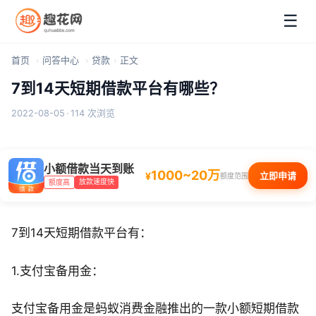
☰
首页
问答中心
贷款
正文
7到14天短期借款平台有哪些？
2022-08-05
·
114 次浏览
小额借款当天到账
1000~20万
¥
立即申请
额度范围
放款速度快
额度高
7到14天短期借款平台有：
1.支付宝备用金：
支付宝备用金是蚂蚁消费金融推出的一款小额短期借款