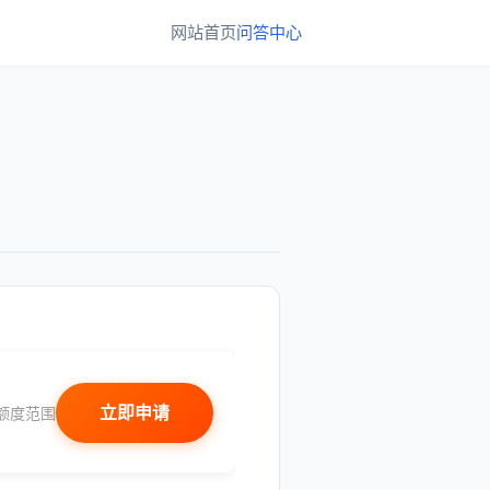
网站首页
问答中心
立即申请
额度范围