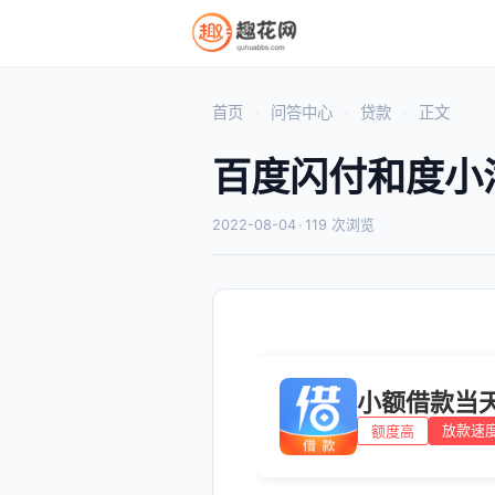
首页
问答中心
贷款
正文
百度闪付和度小
2022-08-04
·
119 次浏览
小额借款当
放款速
额度高