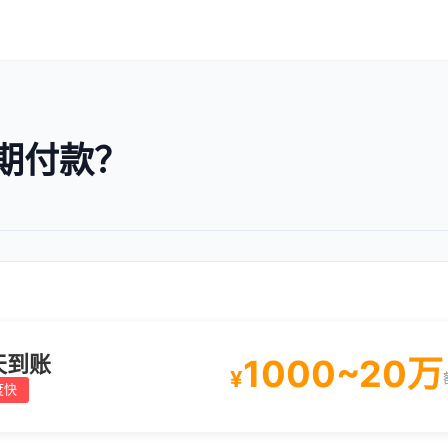
期付款？
天到账
1000~20万
¥
度快