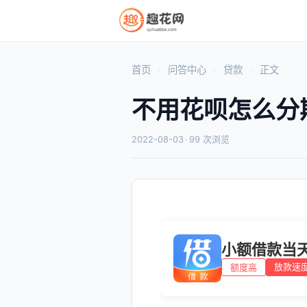
首页
问答中心
贷款
正文
不用花呗怎么分
2022-08-03
·
99 次浏览
小额借款当
放款速
额度高