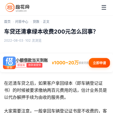
☰
首页
问答中心
贷款
正文
车贷还清拿绿本收费200元怎么回事？
2022-08-03
·
102 次浏览
小额借款当天到账
1000~20万
¥
立即申请
额度范围
放款速度快
额度高
在还清车贷之后，如果客户拿回绿本（即车辆登记证
书）的时候被要求缴纳两百元费用的话，估计业务员是
以代办解押手续为由收的服务费。
大家需要注意，一般拿回车辆登记证书是不收费的，客