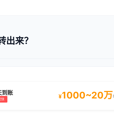
转出来？
天到账
1000~20万
¥
度快