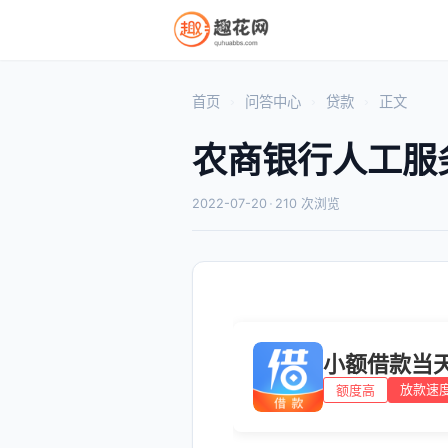
首页
问答中心
贷款
正文
农商银行人工服
2022-07-20
·
210 次浏览
小额借款当
放款速
额度高