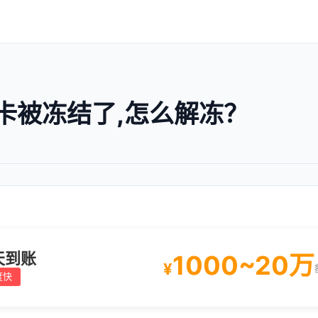
卡被冻结了,怎么解冻？
天到账
1000~20万
¥
度快