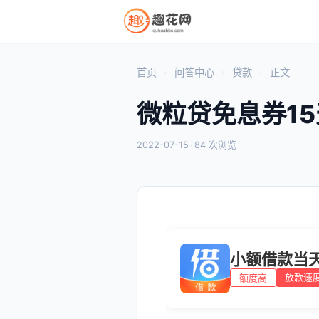
首页
问答中心
贷款
正文
微粒贷免息券1
2022-07-15
·
84 次浏览
小额借款当
放款速
额度高