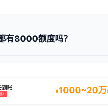
都有8000额度吗？
天到账
1000~20万
¥
度快