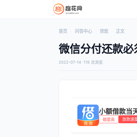
首页
问答中心
贷款
正文
微信分付还款必
2022-07-14
·
119 次浏览
小额借款当
放款速
额度高