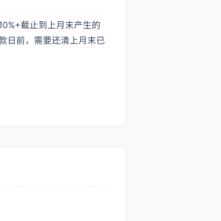
0%+截止到上月末产生的
还款日前，需要还清上月末已
。