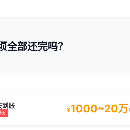
须全部还完吗？
天到账
1000~20万
¥
度快