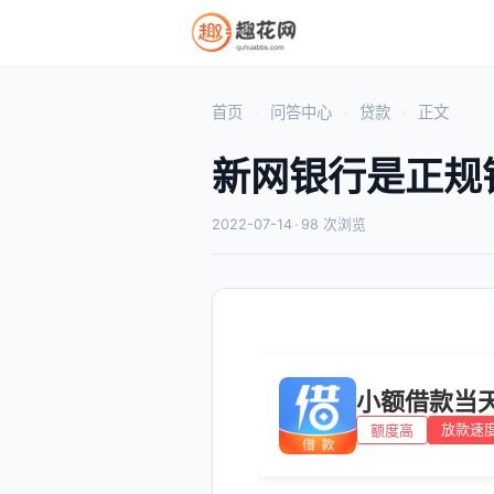
首页
问答中心
贷款
正文
新网银行是正规
2022-07-14
·
98 次浏览
小额借款当
放款速
额度高