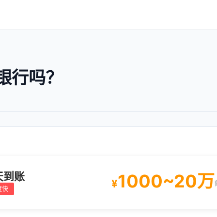
银行吗？
天到账
1000~20万
¥
度快