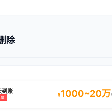
删除
天到账
1000~20万
¥
度快