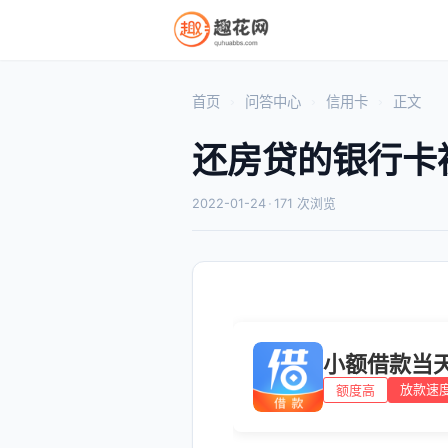
首页
问答中心
信用卡
正文
还房贷的银行卡
2022-01-24
·
171 次浏览
小额借款当
放款速
额度高