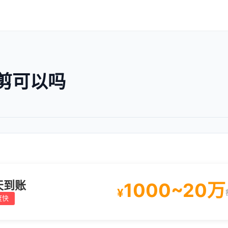
剪可以吗
天到账
1000~20万
¥
度快