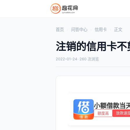
首页
问答中心
信用卡
正文
注销的信用卡不
2022-01-24
·
260 次浏览
小额借款当
放款速
额度高