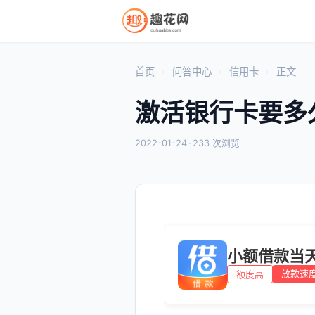
首页
问答中心
信用卡
正文
激活银行卡要多
2022-01-24
·
233 次浏览
小额借款当
放款速
额度高