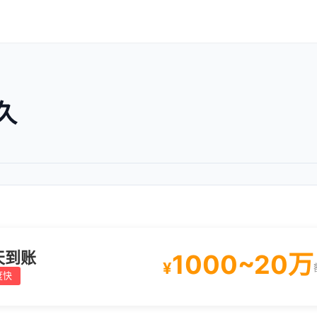
久
天到账
1000~20万
¥
度快