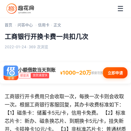
☰
首页
问答中心
信用卡
正文
工商银行开换卡费一共扣几次
2022-01-24
·
369 次浏览
小额借款当天到账
1000~20万
¥
立即申请
额度范围
放款速度快
额度高
工商银行开卡费用只会收取一次，每换一次卡则会收取
一次。根据工商银行客服回复，其办卡收费标准如下：
【1】磁条卡：储蓄卡5元/卡，信用卡免费。 【2】标准
芯片卡：新办、磁条换芯片、到期换卡5元/卡，挂失新
开、卡损换卡10元/卡。 【3】非标准芯片卡：普通材质