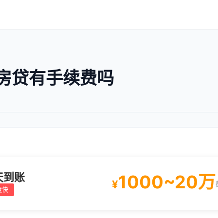
房贷有手续费吗
天到账
1000~20万
¥
度快