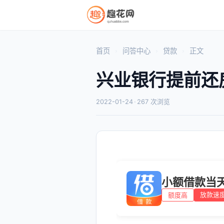
首页
问答中心
贷款
正文
兴业银行提前还
2022-01-24
·
267 次浏览
小额借款当
放款速
额度高