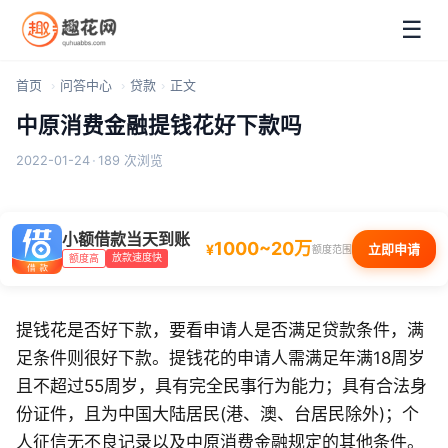
☰
首页
问答中心
贷款
正文
中原消费金融提钱花好下款吗
2022-01-24
·
189 次浏览
小额借款当天到账
1000~20万
¥
立即申请
额度范围
放款速度快
额度高
提钱花是否好下款，要看申请人是否满足贷款条件，满
足条件则很好下款。提钱花的申请人需满足年满18周岁
且不超过55周岁，具有完全民事行为能力；具有合法身
份证件，且为中国大陆居民(港、澳、台居民除外)；个
人征信无不良记录以及中原消费金融规定的其他条件。