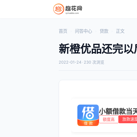
首页
问答中心
贷款
正文
新橙优品还完以
2022-01-24
·
230 次浏览
小额借款当
放款速
额度高