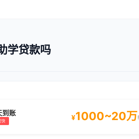
助学贷款吗
天到账
1000~20万
¥
度快