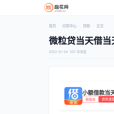
首页
问答中心
贷款
正文
微粒贷当天借当
2022-01-24
·
337 次浏览
小额借款当
放款速
额度高