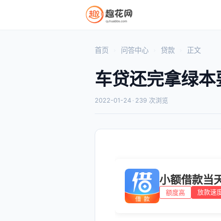
首页
问答中心
贷款
正文
车贷还完拿绿本
2022-01-24
·
239 次浏览
小额借款当
放款速
额度高