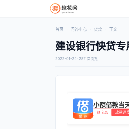
首页
问答中心
贷款
正文
建设银行快贷专
2022-01-24
·
287 次浏览
小额借款当
放款速
额度高