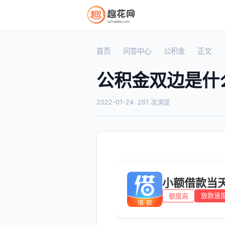
首页
问答中心
公积金
正文
公积金双边是什
2022-01-24
·
261 次浏览
小额借款当
放款速
额度高