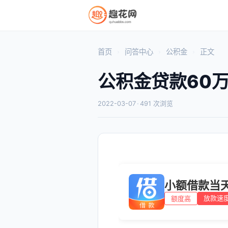
首页
问答中心
公积金
正文
公积金贷款60
2022-03-07
·
491 次浏览
小额借款当
放款速
额度高