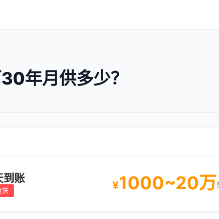
万30年月供多少？
天到账
1000~20万
¥
度快