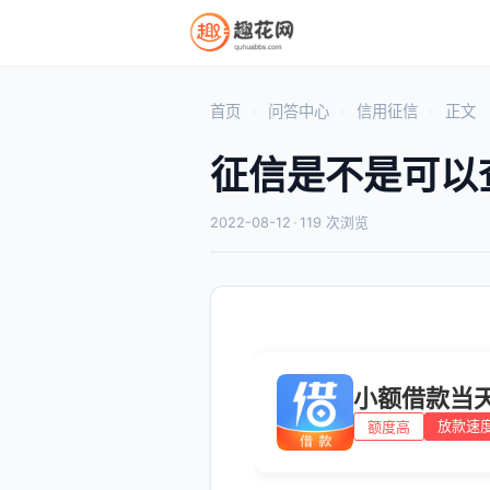
首页
问答中心
信用征信
正文
征信是不是可以
2022-08-12
·
119 次浏览
小额借款当
放款速
额度高